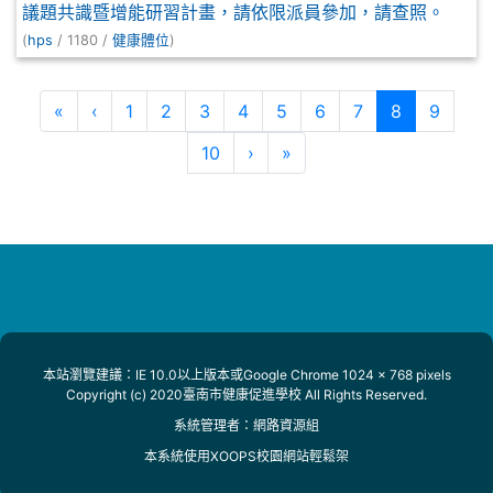
議題共識暨增能研習計畫，請依限派員參加，請查照。
(
hps
/ 1180 /
健康體位
)
第一頁
上一頁
(目前頁次)
«
‹
1
2
3
4
5
6
7
8
9
下一頁
最後頁
10
›
»
本站瀏覽建議：IE 10.0以上版本或Google Chrome 1024 x 768 pixels
Copyright (c) 2020臺南市健康促進學校 All Rights Reserved.
系統管理者：
網路資源組
本系統使用
XOOPS校園網站輕鬆架