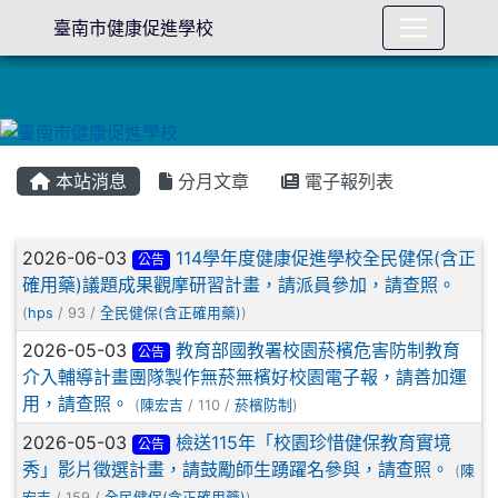
臺南市健康促進學校
本站消息
分月文章
電子報列表
文章列表
2026-06-03
114學年度健康促進學校全民健保(含正
公告
確用藥)議題成果觀摩研習計畫，請派員參加，請查照。
(
hps
/ 93 /
全民健保(含正確用藥)
)
2026-05-03
教育部國教署校園菸檳危害防制教育
公告
介入輔導計畫團隊製作無菸無檳好校園電子報，請善加運
用，請查照。
(
陳宏吉
/ 110 /
菸檳防制
)
2026-05-03
檢送115年「校園珍惜健保教育實境
公告
秀」影片徵選計畫，請鼓勵師生踴躍名參與，請查照。
(
陳
宏吉
/ 159 /
全民健保(含正確用藥)
)