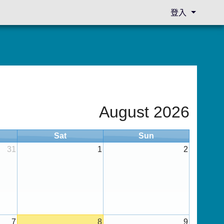
登入
August 2026
Sat
Sun
31
1
2
7
8
9