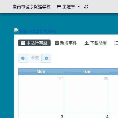
重新取得佈景設
臺南市健康促進學校
主選單
本站行事曆
新增事件
下載簡曆
Calendar
今天
Mon
Tue
27
28
3
4