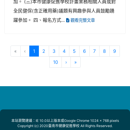
加。 (三)本市健康促進學校計畫業務相關人員或對
全民健保(含正確用藥)議題有興趣參與人員鼓勵踴
躍參加。 四、報名方式...
觀看完整文章
(目前頁次)
«
‹
1
2
3
4
5
6
7
8
9
下一頁
最後頁
10
›
»
本站瀏覽建議：IE 10.0以上版本或Google Chrome 1024 x 768 pixels
Copyright (c) 2020臺南市健康促進學校 All Rights Reserved.