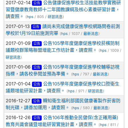
2017-02-14
公告健康促進學校生活技能教學實務研
公告
習暨健康教育教師十二年國教課綱及核心素養研習計畫，
請查照。
(
hps
/ 805 /
研習訊息
)
2017-01-13
請尚未完成健康促進學校網路問卷前測
公告
學校於1月19日前施測完畢
(
hps
/ 1037 /
最新消息
)
2017-01-09
公告105學年度健康促進學校菸檳防制
公告
議題校群策略聯盟增能工作坊計畫，請查照。
(
hps
/ 1009 /
研習訊息
)
2017-01-06
公告105學年度健康促進學校輔導訪視
公告
指標，請各校參閱並預為準備。
(
hps
/ 797 /
最新消息
)
2017-01-04
公告105學年度健康促進學校口腔衛生
公告
議題增能研習計畫，請查照。
(
hps
/ 971 /
研習訊息
)
2016-12-27
轉知衛生福利部國民健康署製作菸害防
公告
制光碟，請善加運用，請查照。
(
hps
/ 580 /
最新消息
)
2016-12-26
公告106年推動全民健保(含正確用藥)
公告
教育共識會議暨增能研習實施計畫，請查照。
(
hps
/ 811 /