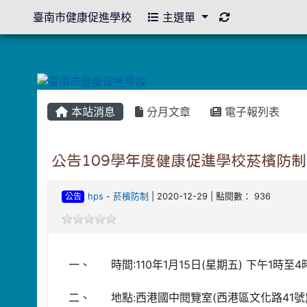
重新取得佈景設
臺南市健康促進學校
主選單
本站消息
分月文章
電子報列表
公告109學年度健康促進學校菸檳防
公告
hps
-
菸檳防制
| 2020-12-29 | 點閱數： 936
一、 時間:110年1月15日(星期五) 下午1時至4
二、 地點:西港國中閱覽室(西港區文化路41號