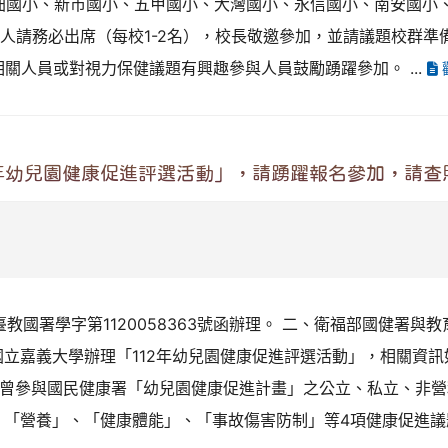
海佃國小、新市國小、五甲國小、大灣國小、永信國小、南安國小
人請務必出席（每校1-2名），校長敬邀參加，並請議題校群準
相關人員或對視力保健議題有興趣參與人員鼓勵踴躍參加。 ...
年幼兒園健康促進評選活動」，請踴躍報名參加，請查
教國署學字第1120058363號函辦理。 二、衛福部國健署與教
嘉義大學辦理「112年幼兒園健康促進評選活動」，相關資訊如下
11年度曾參與國民健康署「幼兒園健康促進計畫」之公立、私立、非
「營養」、「健康體能」、「事故傷害防制」等4項健康促進議題