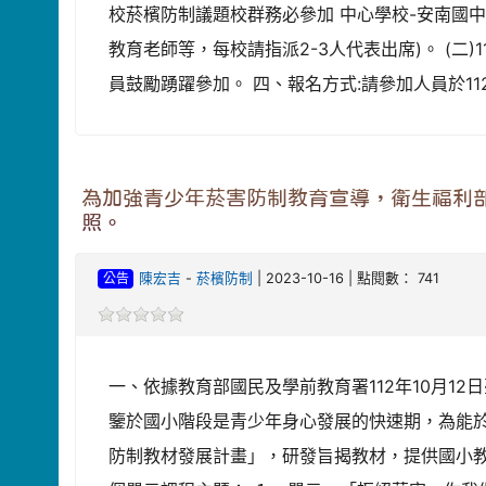
校菸檳防制議題校群務必參加 中心學校-安南國
教育老師等，每校請指派2-3人代表出席)。 (
員鼓勵踴躍參加。 四、報名方式:請參加人員於112
為加強青少年菸害防制教育宣導，衛生福利部
照。
公告
陳宏吉
-
菸檳防制
| 2023-10-16 | 點閱數： 741
一、依據教育部國民及學前教育署112年10月12日臺
鑒於國小階段是青少年身心發展的快速期，為能
防制教材發展計畫」，研發旨揭教材，提供國小教師