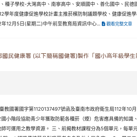
中、種子學校-大灣高中、南寧高中、安順國中、善化國中、民德
二)112學年度健康促進學校計畫主推菸檳防制議題學校、健康促
年12月5日(星期二)中午前至教育局資訊中心...
觀看完整文章
國民健康署 (以下簡稱國健署)製作「國小高年級學
教國署國字第1120137497號函及臺南市政府衛生局112年10月1
於國小階段協助青少年獲取防範各種菸（煙）危害應具備的知識
可運用之教學資源。 三、前揭教材課程分為5個單元，每單元設