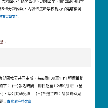
、大港國小、德高國小、頂洲國小、新化國小)的學
備5-8分鐘簡報，內容聚焦於學校視力保健前後測
觀看完整文章
照。
育部國教署共同主辦，為鼓勵109至111年積極推動
： (一)報名時間：即日起至112年9月1日（星
營利、準公共幼兒園。 (三)評選主題：請參賽幼兒
...
觀看完整文章