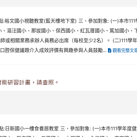
習地點:裕文國小視聽教室(藍天樓地下室) 三、參加對象: (一)本
原國小、漚汪國小、那拔國小、保西國小、紅瓦厝國小、篤加國小
理師或相關業務承辦人員務必出席（每校至少2名）。 (二)111
口腔保健議題介入成效評價有興趣參與人員鼓勵...
觀看完整文
增能研習計畫，請查照。
習地點:日新國小一樓食養居教室 三、參加對象: (一)本市111學