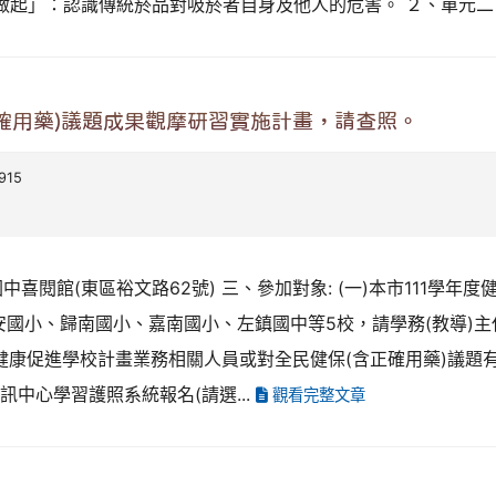
做起」：認識傳統菸品對吸菸者自身及他人的危害。 ２、單元二「
正確用藥)議題成果觀摩研習實施計畫，請查照。
915
興國中喜閱館(東區裕文路62號) 三、參加對象: (一)本市111
長安國小、歸南國小、嘉南國小、左鎮國中等5校，請學務(教導
本市健康促進學校計畫業務相關人員或對全民健保(含正確用藥)議題
資訊中心學習護照系統報名(請選...
觀看完整文章