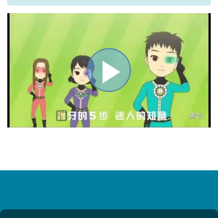
播
放
影