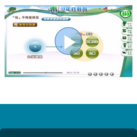
播
放
影