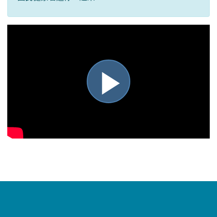
播
放
影