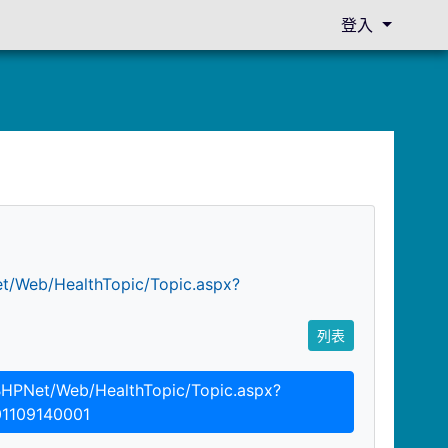
登入
t/Web/HealthTopic/Topic.aspx?
列表
HPNet/Web/HealthTopic/Topic.aspx?
01109140001