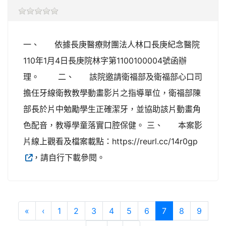
一、 依據長庚醫療財團法人林口長庚紀念醫院
110年1月4日長庚院林字第1100100004號函辦
理。 二、 該院邀請衛福部及衛福部心口司
擔任牙線衛教教學動畫影片之指導單位，衛福部陳
部長於片中勉勵學生正確潔牙，並協助該片動畫角
色配音，教導學童落實口腔保健。 三、 本案影
片線上觀看及檔案載點：https://reurl.cc/14r0gp
，請自行下載參閱。
第一頁
上一頁
(目前頁次)
«
‹
1
2
3
4
5
6
7
8
9