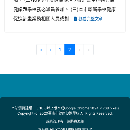
健議題學校務必派員參加。 (三)本市轄屬學校健康
促進計畫業務相關人員或對...
觀看完整文章
第一頁
上一頁
(目前頁次)
«
‹
1
2
›
»
本站瀏覽建議：IE 10.0以上版本或Google Chrome 1024 x 768 pixels
Copyright (c) 2020臺南市健康促進學校 All Rights Reserved.
系統管理者：
網路資源組
本系統使用
XOOPS校園網站輕鬆架