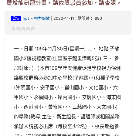
暨增能研習計畫，請依限派員參加，請查照。
公告
hps
-
視力保健
| 2020-11-11 | 點閱數： 890
一、日期:109年11月30日(星期一) 二、 地點:子龍
國小2樓視聽教室(佳里區子龍里潭墘5號) 三、 參
加對象: (一)本市109學年度健康促進學校視力保健
議題校群務必參加中心學校(子龍國小)和種子學校
(崇明國小、安平國小、崑山國小、文化國小、六
甲國小、永福國小、岸內國小、安慶國小、海東國
小、西港國小、菁寮國小、三慈國小、大文國小)
的學務(教導)主任、衛生組長、護理師或相關業務
承辦人請務必出席（每校至少2名），校長敬邀參
加。 (二)109學年度健康促進學校計畫主推視力保