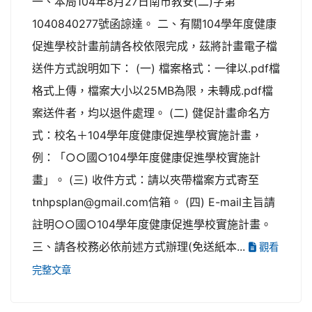
一、本局104年8月27日南市教安(二)字第
1040840277號函諒達。 二、有關104學年度健康
促進學校計畫前請各校依限完成，茲將計畫電子檔
送件方式說明如下： (一) 檔案格式：一律以.pdf檔
格式上傳，檔案大小以25MB為限，未轉成.pdf檔
案送件者，均以退件處理。 (二) 健促計畫命名方
式：校名＋104學年度健康促進學校實施計畫，
例：「○○國○104學年度健康促進學校實施計
畫」。 (三) 收件方式：請以夾帶檔案方式寄至
tnhpsplan@gmail.com信箱。 (四) E-mail主旨請
註明○○國○104學年度健康促進學校實施計畫。
三、請各校務必依前述方式辦理(免送紙本...
觀看
完整文章