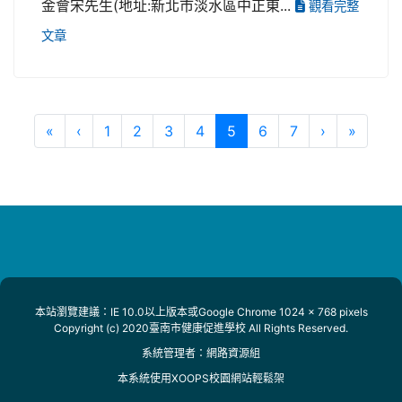
金會宋先生(地址:新北市淡水區中正東...
觀看完整
文章
第一頁
上一頁
(目前頁次)
下一頁
最後頁
«
‹
1
2
3
4
5
6
7
›
»
本站瀏覽建議：IE 10.0以上版本或Google Chrome 1024 x 768 pixels
Copyright (c) 2020臺南市健康促進學校 All Rights Reserved.
系統管理者：
網路資源組
本系統使用
XOOPS校園網站輕鬆架