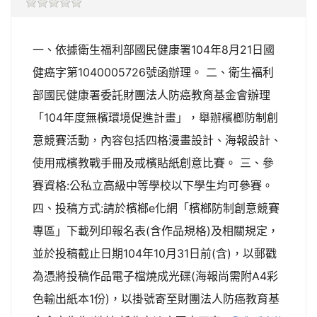
一、依據衛生福利部國民健康署104年8月21日國
健癌字第1040005726號函辦理。 二、衛生福利
部國民健康署委託財團法人防癌教育基金會辦理
「104年度無檳環境促進計畫」，舉辦檳榔防制創
意競賽活動，內容包括四格漫畫設計、海報設計、
使用戒檳教戰手冊及戒檳貼紙創意比賽。 三、參
賽資格:公私立高級中等學校以下學生均可參賽。
四、投稿方式:請於檳榔e化網「檳榔防制創意競賽
專區」下載列印報名表(含作品規格)及相關規定，
並於投稿截止日期104年10月31日前(含)，以郵戳
為憑將投稿作品電子檔燒成光碟(海報尚需附A4彩
色輸出紙本1份)，以掛號寄至財團法人防癌教育基