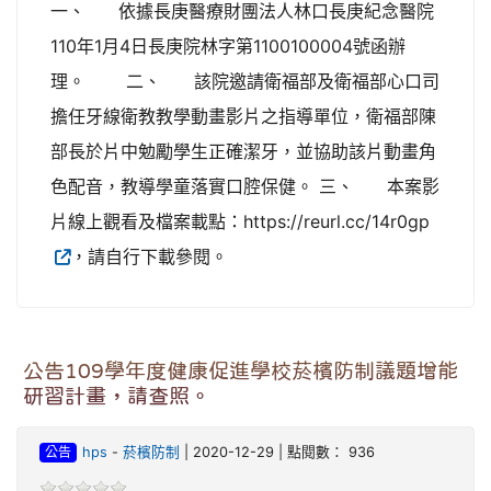
一、 依據長庚醫療財團法人林口長庚紀念醫院
110年1月4日長庚院林字第1100100004號函辦
理。 二、 該院邀請衛福部及衛福部心口司
擔任牙線衛教教學動畫影片之指導單位，衛福部陳
部長於片中勉勵學生正確潔牙，並協助該片動畫角
色配音，教導學童落實口腔保健。 三、 本案影
片線上觀看及檔案載點：https://reurl.cc/14r0gp
，請自行下載參閱。
公告109學年度健康促進學校菸檳防制議題增能
研習計畫，請查照。
公告
hps
-
菸檳防制
| 2020-12-29 | 點閱數： 936