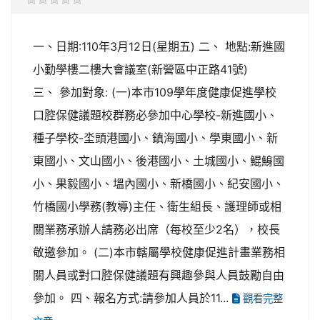
一、日期:110年3月12日(星期五) 二、 地點:新進國
小勤學樓二樓大會議室(新營區中正路41號)
三、 參加對象: (一)本市109學年度健康促進學校
口腔保健議題校群務必參加中心學校-新進國小、
種子學校-坔頭港國小、鎮海國小、學東國小、新
東國小、文山國小、後港國小、土城國小、鯤鯓國
小、果毅國小、塭內國小、新橋國小、紀安國小、
竹橋國小學務(教導)主任、衛生組長、護理師或相
關業務承辦人請務必出席（每校至少2名），校長
敬邀參加。 (二)本市轄屬學校健康促進計畫業務相
關人員或對口腔保健議題有興趣參與人員鼓勵自由
參加。 四、報名方式:請參加人員於11...
觀看完整