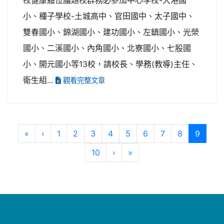
小、種子學校-土城高中、官田國中、太子國中、
雙春國小、錦湖國小、建功國小、左鎮國小、光榮
國小、二溪國小、內角國小、北寮國小、七股國
小、開元國小等13校，請校長、學務(教導)主任、
衛生組...
觀看完整文章
第一頁
上一頁
(目前
«
‹
1
2
3
4
5
6
7
8
9
下一頁
最後頁
10
›
»