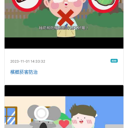
2023-11-01 14:33:32
496
檳榔菸害防治
全