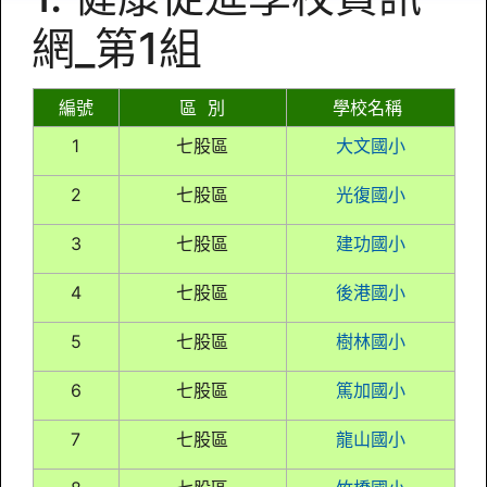
網_第1組
編號
區 別
學校名稱
1
七股區
大文國小
2
七股區
光復國小
3
七股區
建功國小
4
七股區
後港國小
5
七股區
樹林國小
6
七股區
篤加國小
7
七股區
龍山國小