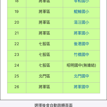
18
將軍區
苓和國小
19
將軍區
鯤鯓國小
20
將軍區
漚汪國小
21
將軍區
將軍國小
22
七股區
後港國中
23
七股區
竹橋國中
24
七股區
昭明國中(無連結)
25
北門區
北門國中
26
將軍區
將軍國中
選擇後會自動跳轉頁面