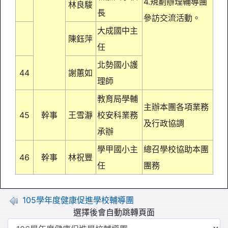
4.規劃辦理輔導團
林良駿
長
參訪交流活動。
大成國中主
陳鈺萍
任
北勢國小護
44
謝蕙如
理師
教育局學輔
主辦本團各項業務
45
幹事
王雪瀞
校安科業務
及行政協調
承辦
學甲國小主
總召學校協助本團
46
幹事
林祝豐
任
團務
105學年度健康促進學校輔導團
選擇後會自動跳轉頁面