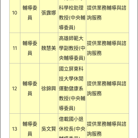
輔導委
科學校助理
提供業務輔導與諮
10
張露娜
員
教授
(中央輔
詢服務
導委員)
高雄師範大
輔導委
提供業務輔導與諮
11
魏慧美
學副教授(中
員
詢服務
央輔導委員)
國立屏東科
技大學休閒
輔導委
提供業務輔導與諮
12
徐錦興
運動健康系
員
詢服務
教授(中央輔
導委員)
億載國小退
輔導委
提供業務輔導與諮
13
吳文賢
休校長(中央
員
詢服務