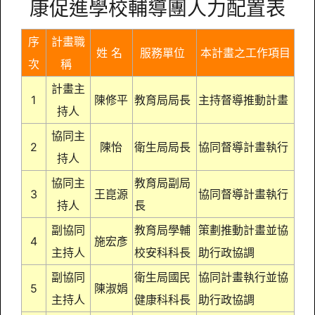
Empty Title
康促進學校輔導團人力配置表
序
計畫職
姓 名
服務單位
本計畫之工作項目
次
稱
計畫主
1
陳修平
教育局局長
主持督導推動計畫
持人
協同主
2
陳怡
衛生局局長
協同督導計畫執行
持人
協同主
教育局副局
3
王崑源
協同督導計畫執行
持人
長
副協同
教育局學輔
策劃推動計畫並協
4
施宏彥
主持人
校安科科長
助行政協調
副協同
衛生局國民
協同計畫執行並協
5
陳淑娟
主持人
健康科科長
助行政協調