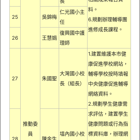
長
料。
仁光國小主
25
吳錦梅
6.規劃辦理輔導團
任
進修成長課程。
復興國中護
26
王慧娟
理師
1.建置維護本市健
康促進學校網站，
大灣國小校
輔導學校按時填報
27
朱國聖
長（組長）
中央健康促進輔導
網絡資料。
2.規劃學生健康需
求評估，建置學生
推動委
健康問題或行為指
員
塭內國小校
標資料庫，辦理網
28
陳金生