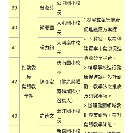
公園國小校
39
吳淑芬
長
1.發展或蒐集健康
大港國小校
40
梁慶國
促進議題方案課
長
程、教案，以提供
大灣高中校
41
楊力鈞
建置本市健康促進
長
資源分享平台。
德南國小校
推動委
2.輔導學校進行健
長
員
康促進課程設計研
42
陳彥宏
（健康與體
健體教
發、教學法之推廣
育領域國小
學組
及研究事項。
召集人）
3.辦理健體領域教
漚汪國小校
師專業研習，提升
43
許德文
長
健體教學知能。
新嘉國小校