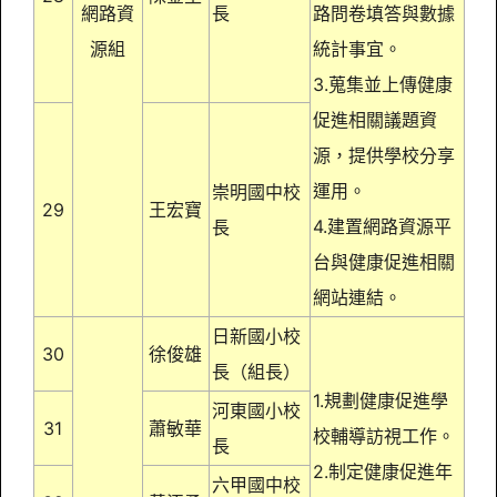
網路資
長
路問卷填答與數據
源組
統計事宜。
3.蒐集並上傳健康
促進相關議題資
源，提供學校分享
運用。
崇明國中校
29
王宏寶
4.建置網路資源平
長
台與健康促進相關
網站連結。
日新國小校
30
徐俊雄
長（組長）
1.規劃健康促進學
河東國小校
31
蕭敏華
校輔導訪視工作。
長
2.制定健康促進年
六甲國中校