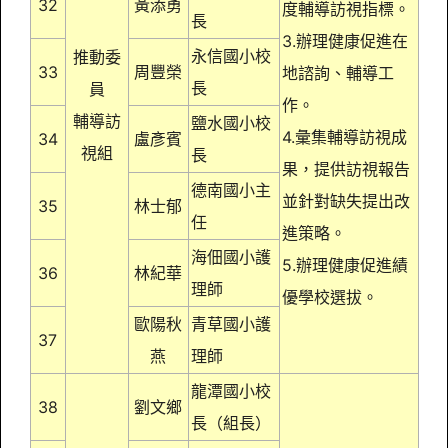
32
黃添勇
度輔導訪視指標。
長
3.辦理健康促進在
永信國小校
推動委
33
周豐榮
地諮詢、輔導工
長
員
作。
輔導訪
鹽水國小校
4.彙集輔導訪視成
34
盧彥賓
視組
長
果，提供訪視報告
德南國小主
並針對缺失提出改
35
林士郁
任
進策略。
海佃國小護
5.辦理健康促進績
36
林紀華
理師
優學校選拔。
歐陽秋
青草國小護
37
燕
理師
龍潭國小校
38
劉文鄉
長（組長）