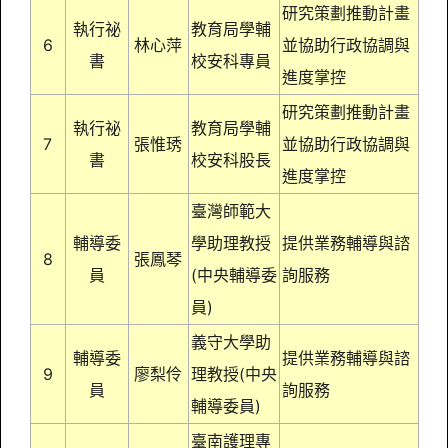
研究策劃推動計畫
執行祕
教育局學輔
6
林心萍
並協助行政協調與
書
校安科專員
進度掌控
研究策劃推動計畫
執行祕
教育局學輔
7
張惟琇
並協助行政協調與
書
校安科股長
進度掌控
臺灣師範大
輔導委
學助理教授
提供業務輔導與諮
8
張鳳琴
員
(中央輔導委
詢服務
員)
義守大學助
輔導委
提供業務輔導與諮
9
廖梨伶
理教授(中央
員
詢服務
輔導委員)
臺南護理專