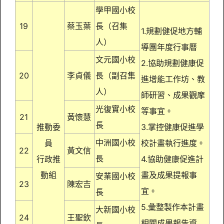
學甲國小校
19
蔡玉葉
長（召集
1.規劃健促地方輔
人）
導團年度行事曆
文元國小校
2.協助規劃健康促
20
李貞儀
長（副召集
進增能工作坊、教
人）
師研習、成果觀摩
光復實小校
等事宜。
21
黃懷慧
長
推動委
3.掌控健康促進學
中洲國小校
員
校計畫執行進度。
22
黃文信
長
行政推
4.協助健康促進計
動組
畫及成果提報事
安業國小校
23
陳宏吉
宜。
長
5.彙整製作本計畫
大新國小校
24
王聖欽
相關成果報告資