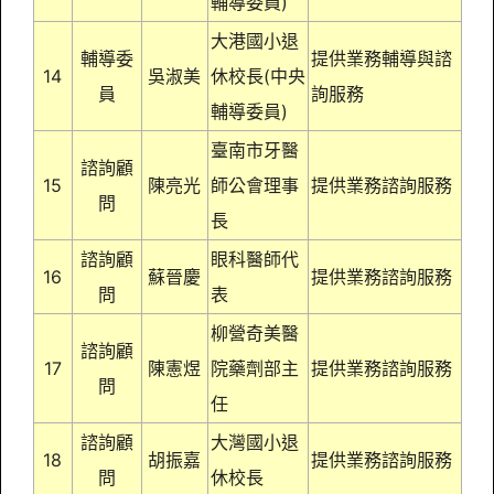
輔導委員)
大港國小退
輔導委
提供業務輔導與諮
14
吳淑美
休校長(中央
員
詢服務
輔導委員)
臺南市牙醫
諮詢顧
15
陳亮光
師公會理事
提供業務諮詢服務
問
長
諮詢顧
眼科醫師代
16
蘇晉慶
提供業務諮詢服務
問
表
柳營奇美醫
諮詢顧
17
陳憲煜
院藥劑部主
提供業務諮詢服務
問
任
諮詢顧
大灣國小退
18
胡振嘉
提供業務諮詢服務
問
休校長