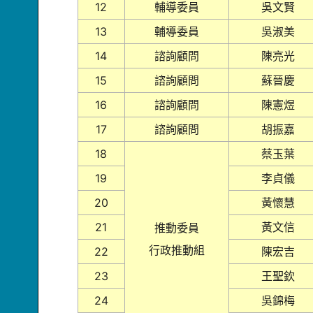
12
輔導委員
吳文賢
13
輔導委員
吳淑美
14
諮詢顧問
陳亮光
15
諮詢顧問
蘇晉慶
16
諮詢顧問
陳憲煜
17
諮詢顧問
胡振嘉
18
蔡玉葉
19
李貞儀
20
黃懷慧
21
黃文信
推動委員
行政推動組
22
陳宏吉
23
王聖欽
24
吳錦梅