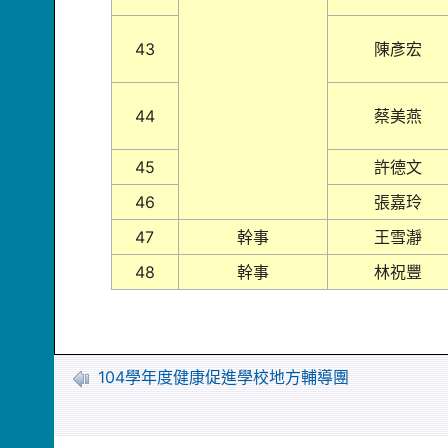
43
陳彥宏
44
蔡美燕
45
許德文
46
張嘉玲
47
幹事
王雪瀞
48
幹事
林祝豐
104學年度健康促進學校地方輔導團