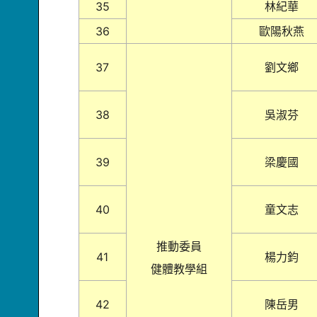
35
林紀華
36
歐陽秋燕
37
劉文鄉
38
吳淑芬
39
梁慶國
40
童文志
推動委員
41
楊力鈞
健體教學組
42
陳岳男