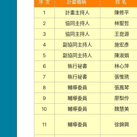
序 次
計畫職稱
姓 名
1
計畫主持人
陳修平
2
協同主持人
林聖哲
3
協同主持人
王崑源
4
副協同主持人
施宏彥
5
副協同主持人
陳淑娟
6
執行祕書
林心萍
7
執行祕書
張惟琇
8
輔導委員
張鳳琴
9
輔導委員
廖梨伶
10
輔導委員
魏慧美
11
輔導委員
徐錦興