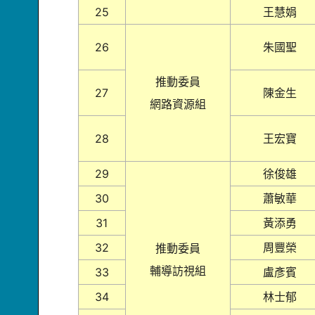
25
王慧娟
26
朱國聖
推動委員
27
陳金生
網路資源組
28
王宏寶
29
徐俊雄
30
蕭敏華
31
黃添勇
32
周豐榮
推動委員
輔導訪視組
33
盧彥賓
34
林士郁